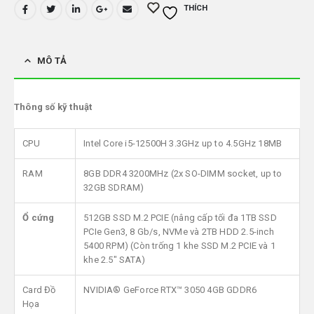
THÍCH
MÔ TẢ
Thông số kỹ thuật
CPU
Intel Core i5-12500H 3.3GHz up to 4.5GHz 18MB
RAM
8GB DDR4 3200MHz (2x SO-DIMM socket, up to
32GB SDRAM)
Ổ cứng
512GB SSD M.2 PCIE (nâng cấp tối đa 1TB SSD
PCIe Gen3, 8 Gb/s, NVMe và 2TB HDD 2.5-inch
5400 RPM) (Còn trống 1 khe SSD M.2 PCIE và 1
khe 2.5″ SATA)
Card Đồ
NVIDIA® GeForce RTX™ 3050 4GB GDDR6
Họa