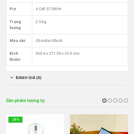
Pin
4 Cell 57.5WHr
Trọng
2.5 kg
lượng
Màu sắc
Obsidian Black
Kích
360.4 x 271.09 x 25.9 mm
thước
ĐÁNH GIÁ (0)
Sản phẩm tương tự
-20%