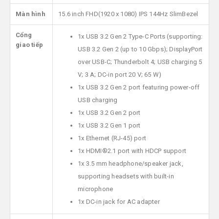
Màn hình
15.6 inch FHD(1920 x 1080) IPS 144Hz SlimBezel
Cổng
1x USB 3.2 Gen 2 Type-C Ports (supporting:
giao tiếp
USB 3.2 Gen 2 (up to 10 Gbps); DisplayPort
over USB-C; Thunderbolt 4; USB charging 5
V; 3 A; DC-in port 20 V; 65 W)
1x USB 3.2 Gen 2 port featuring power-off
USB charging
1x USB 3.2 Gen 2 port
1x USB 3.2 Gen 1 port
1x Ethernet (RJ-45) port
1x HDMI®2.1 port with HDCP support
1x 3.5 mm headphone/speaker jack,
supporting headsets with built-in
microphone
1x DC-in jack for AC adapter