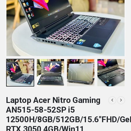
Laptop Acer Nitro Gaming
AN515-58-52SP i5
12500H/8GB/512GB/15.6″FHD/Ge
RTX 3050 4GB/Win11