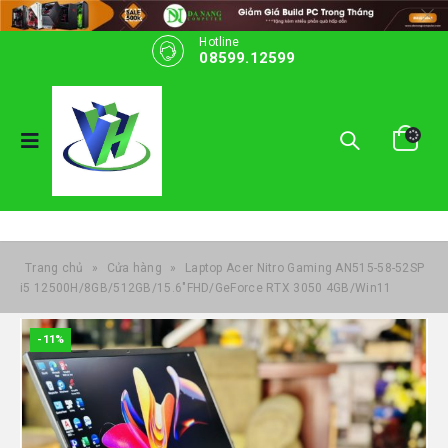
Hotline
08599.12599
Trang chủ
»
Cửa hàng
»
Laptop Acer Nitro Gaming AN515-58-52SP
i5 12500H/8GB/512GB/15.6″FHD/GeForce RTX 3050 4GB/Win11
-11%