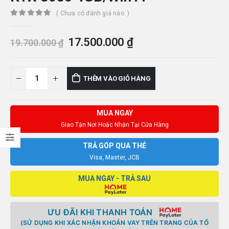
( Chưa có đánh giá nào. )
0
out of 5
Giá
Giá
17.500.000
₫
19.700.000
₫
gốc
hiện
là:
tại
19.700.000 ₫.
là:
THÊM VÀO GIỎ HÀNG
17.500.000 ₫.
MUA NGAY
Giao Tận Nơi Hoặc Nhận Tại Cửa Hàng
TRẢ GÓP QUA THẺ
Visa, Master, JCB
MUA NGAY - TRẢ SAU
ƯU ĐÃI KHI THANH TOÁN
(SỬ DỤNG KHI XÁC NHẬN KHOẢN VAY TRÊN TRANG CỦA TỔ