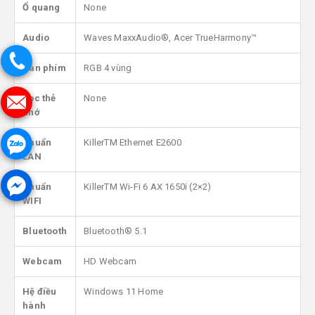
Ổ quang
None
Audio
Waves MaxxAudio®, Acer TrueHarmony™
Bàn phím
RGB 4 vùng
Đọc thẻ
None
nhớ
Chuẩn
KillerTM Ethernet E2600
LAN
Chuẩn
KillerTM Wi-Fi 6 AX 1650i (2×2)
WIFI
Bluetooth
Bluetooth® 5.1
Webcam
HD Webcam
Hệ điều
Windows 11 Home
hành