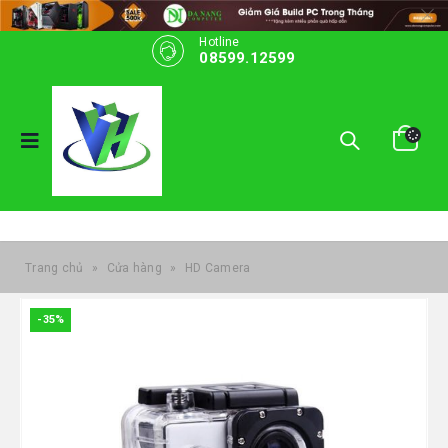
Hotline
08599.12599
Trang chủ
»
Cửa hàng
»
HD Camera
-35%