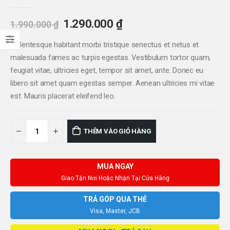
0
out of 5
Giá
Giá
1.290.000
₫
1.990.000
₫
gốc
hiện
là:
tại
Pellentesque habitant morbi tristique senectus et netus et
1.990.000 ₫.
là:
malesuada fames ac turpis egestas. Vestibulum tortor quam,
1.290.000 ₫.
feugiat vitae, ultricies eget, tempor sit amet, ante. Donec eu
libero sit amet quam egestas semper. Aenean ultricies mi vitae
est. Mauris placerat eleifend leo.
THÊM VÀO GIỎ HÀNG
MUA NGAY
Giao Tận Nơi Hoặc Nhận Tại Cửa Hàng
TRẢ GÓP QUA THẺ
Visa, Master, JCB