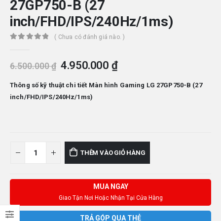
27GP750-B (27
inch/FHD/IPS/240Hz/1ms)
( Chưa có đánh giá nào. )
0
out of 5
Giá
Giá
4.950.000
₫
6.500.000
₫
gốc
hiện
là:
tại
Thông số kỹ thuật chi tiết Màn hình Gaming LG 27GP750-B (27
6.500.000 ₫.
là:
inch/FHD/IPS/240Hz/1ms)
4.950.000 ₫.
THÊM VÀO GIỎ HÀNG
MUA NGAY
Giao Tận Nơi Hoặc Nhận Tại Cửa Hàng
TRẢ GÓP QUA THẺ