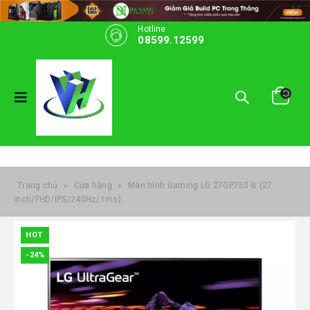
Hotline
08599.12599
Trang chủ
»
Cửa hàng
»
Màn hình Gaming LG 27GP750-B (27
inch/FHD/IPS/240Hz/1ms)
HOT
-24%