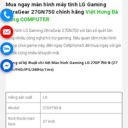
Mua ngay màn hình máy tính LG Gaming
UltraGear 27GN750 chính hãng
Việt Hưng Đà
Nẵng COMPUTER
Màn hình LG Gaming UltraGear 27GN750 với tần số quét lớn
cùng nhiều công nghệ hỗ trợ gaming. Nếu quan tâm màn hình
laptop chơi game này, đến ngay CellphoneS để mua ngay với giá
ưu đãi cùng nhiều khuyến mãi.
Thông số kỹ thuật chi tiết Màn hình Gaming LG 27GP750-B (27
inch/FHD/IPS/240Hz/1ms)
Hãng sản xuất
LG
Model
27GP750-B
Kích thước màn
27 inch
hình