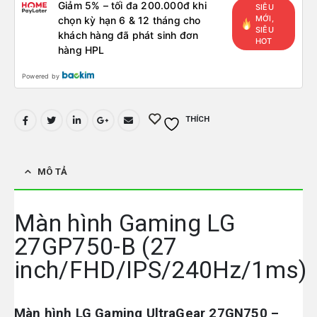
Giảm 5% – tối đa 200.000đ khi
SIÊU
MỚI,
chọn kỳ hạn 6 & 12 tháng cho
SIÊU
khách hàng đã phát sinh đơn
HOT
hàng HPL
Powered by
THÍCH
MÔ TẢ
Màn hình Gaming LG
27GP750-B (27
inch/FHD/IPS/240Hz/1ms)
Màn hình LG Gaming UltraGear 27GN750 –