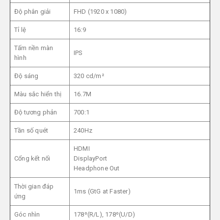
Độ phân giải
FHD (1920 x 1080)
Tỉ lệ
16:9
Tấm nền màn
IPS
hình
Độ sáng
320 cd/m²
Màu sắc hiển thị
16.7M
Độ tương phản
700:1
Tần số quét
240Hz
HDMI
Cổng kết nối
DisplayPort
Headphone Out
Thời gian đáp
1ms (GtG at Faster)
ứng
Góc nhìn
178º(R/L), 178º(U/D)