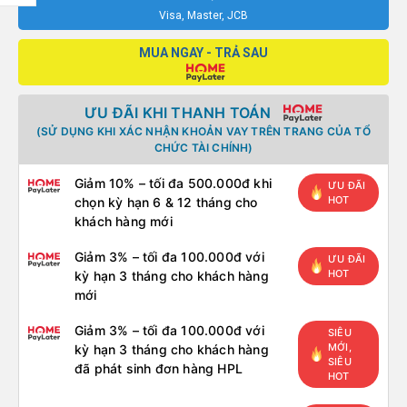
Visa, Master, JCB
MUA NGAY - TRẢ SAU
ƯU ĐÃI KHI THANH TOÁN
(SỬ DỤNG KHI XÁC NHẬN KHOẢN VAY TRÊN TRANG CỦA TỔ
CHỨC TÀI CHÍNH)
Giảm 10% – tối đa 500.000đ khi
ƯU ĐÃI
HOT
chọn kỳ hạn 6 & 12 tháng cho
khách hàng mới
Giảm 3% – tối đa 100.000đ với
ƯU ĐÃI
HOT
kỳ hạn 3 tháng cho khách hàng
mới
Giảm 3% – tối đa 100.000đ với
SIÊU
MỚI,
kỳ hạn 3 tháng cho khách hàng
SIÊU
đã phát sinh đơn hàng HPL
HOT