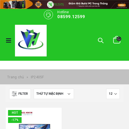
Hotline
08599.12599
Trang chủ
»
IP2405F
FILTER
HOT
-17%