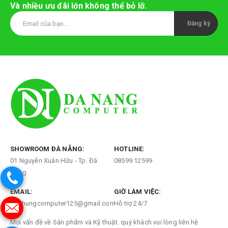
Và nhiều ưu đãi lớn không thể bỏ lỡ.
SHOWROOM ĐÀ NẴNG:
HOTLINE:
01 Nguyễn Xuân Hữu - Tp. Đà
08599.12599
Nẵng
EMAIL:
GIỜ LÀM VIỆC:
Viethungcomputer125@gmail.com
Hỗ trợ 24/7
Mọi vấn đề về Sản phẩm và Kỹ thuật. quý khách vui lòng liên hệ