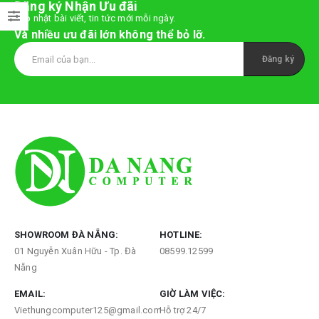
Đăng ký Nhận Ưu đãi
Cập nhật bài viết, tin tức mới mỗi ngày.
Và nhiều ưu đãi lớn không thể bỏ lỡ.
₫.
SHOWROOM ĐÀ NẴNG:
HOTLINE:
01 Nguyễn Xuân Hữu - Tp. Đà
08599.12599
₫.
Nẵng
EMAIL:
GIỜ LÀM VIỆC:
Viethungcomputer125@gmail.com
Hỗ trợ 24/7