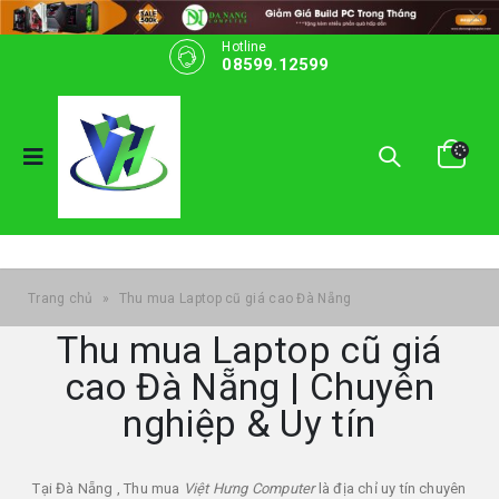
Hotline
08599.12599
Trang chủ
»
Thu mua Laptop cũ giá cao Đà Nẵng
Thu mua Laptop cũ giá
cao Đà Nẵng | Chuyên
nghiệp & Uy tín
Tại Đà Nẵng , Thu mua
Việt Hưng Computer
là địa chỉ uy tín chuyên