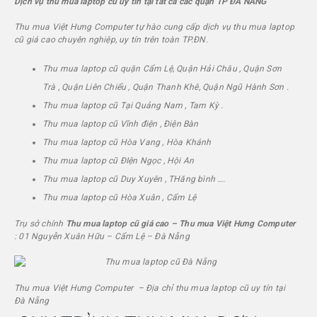
Dịch vụ thu mua laptop cũ uy tín tại tất cả các quận TP ĐÀ NẴNG
Thu mua
Việt Hưng Computer
tự hào cung cấp dịch vụ thu mua laptop
cũ giá cao chuyên nghiệp, uy tín trên toàn TP.ĐN.
Thu mua laptop cũ quận Cẩm Lệ, Quận Hải Châu , Quận Sơn
Trà , Quận Liên Chiểu , Quận Thanh Khê, Quận Ngũ Hành Sơn .
Thu mua laptop cũ Tại Quảng Nam , Tam Kỳ .
Thu mua laptop cũ Vĩnh điện , Điện Bàn
Thu mua laptop cũ Hòa Vang , Hòa Khánh
Thu mua laptop cũ ĐIện Ngọc , Hội An
Thu mua laptop cũ Duy Xuyên , THăng bình ….
Thu mua laptop cũ Hòa Xuân , Cẩm Lệ
Trụ sở chính
Thu mua laptop cũ giá cao – Thu mua
Việt Hưng Computer
: 01 Nguyễn Xuân Hữu – Cẩm Lệ – Đà Nẵng
Thu mua
Việt Hưng Computer
– Địa chỉ thu mua laptop cũ uy tín tại
Đà Nẵng