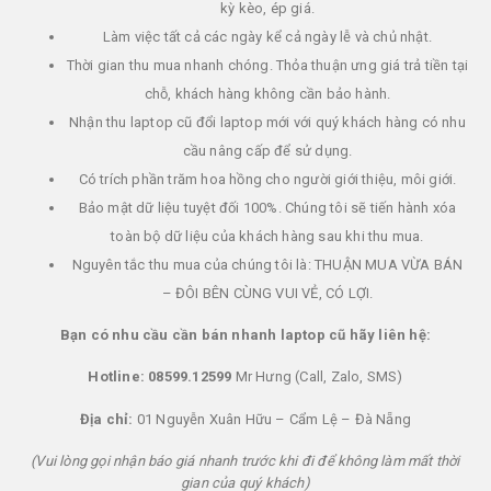
kỳ kèo, ép giá.
Làm việc tất cả các ngày kể cả ngày lễ và chủ nhật.
Thời gian thu mua nhanh chóng. Thỏa thuận ưng giá trả tiền tại
chỗ, khách hàng không cần bảo hành.
Nhận thu laptop cũ đổi laptop mới với quý khách hàng có nhu
cầu nâng cấp để sử dụng.
Có trích phần trăm hoa hồng cho người giới thiệu, môi giới.
Bảo mật dữ liệu tuyệt đối 100%. Chúng tôi sẽ tiến hành xóa
toàn bộ dữ liệu của khách hàng sau khi thu mua.
Nguyên tắc thu mua của chúng tôi là: THUẬN MUA VỪA BÁN
– ĐÔI BÊN CÙNG VUI VẺ, CÓ LỢI.
Bạn có nhu cầu cần bán nhanh laptop cũ hãy liên hệ:
Hotline:
08599.12599
Mr Hưng (Call, Zalo, SMS)
Địa chỉ:
01 Nguyễn Xuân Hữu – Cẩm Lệ – Đà Nẵng
(Vui lòng gọi nhận báo giá nhanh trước khi đi để không làm mất thời
gian của quý khách)